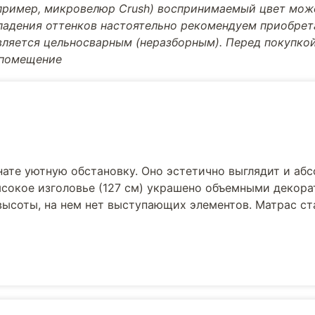
апример, микровелюр Crush) воспринимаемый цвет може
впадения оттенков настоятельно рекомендуем приобре
вляется цельносварным (неразборным). Перед покупкой
 помещение
нате уютную обстановку. Оно эстетично выглядит и аб
Высокое изголовье (127 см) украшено объемными декор
высоты, на нем нет выступающих элементов. Матрас с