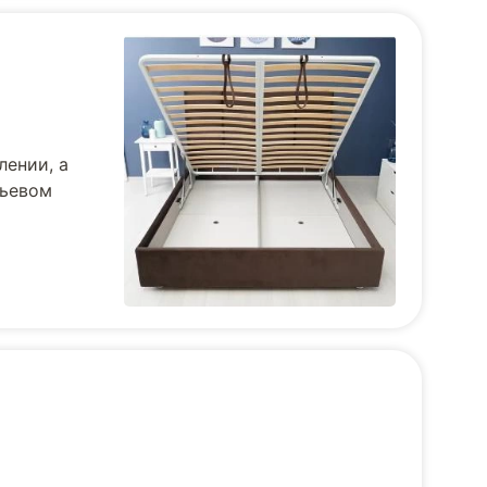
лении, а
льевом