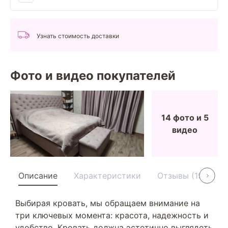
Узнать стоимость доставки
Фото и видео покупателей
14 фото и 5
видео
Описание
Характеристики
Отзывы (19)
У
Выбирая кровать, мы обращаем внимание на
три ключевых момента: красота, надежность и
удобство. Кровать должна эстетично выглядеть