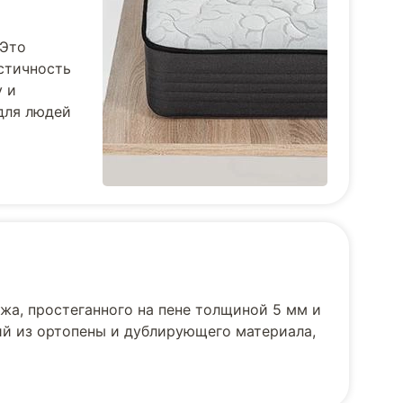
 Это
стичность
у и
для людей
жа, простеганного на пене толщиной 5 мм и
ий из ортопены и дублирующего материала,