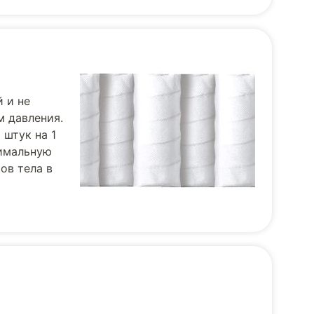
 и не
м давления.
 штук на 1
симальную
ов тела в