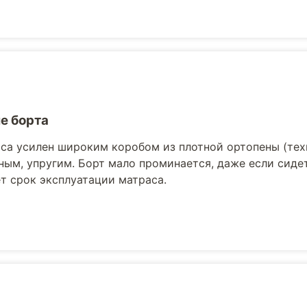
е борта
са усилен широким коробом из плотной ортопены (те
ным, упругим. Борт мало проминается, даже если сидет
т срок эксплуатации матраса.