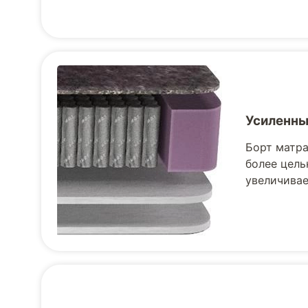
Усиленны
Борт матра
более цель
увеличивае