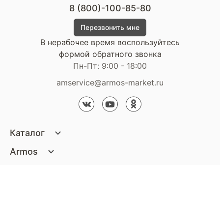
8 (800)-100-85-80
Перезвонить мне
В нерабочее время воспользуйтесь
формой обратного звонка
Пн-Пт: 9:00 - 18:00
amservice@armos-market.ru
Каталог
Матрасы
Armos
Кровати
О компании
Покупателям
Диваны
Сертификаты
Акции
Пуфики и банкетки
Контакты
Статьи
Наши салоны
Подушки и одеяла
Стать партнером
Доставка и оплата
Контакты компании
Кресла
Дизайнерам