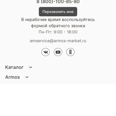
8 (800)-100-85-80
Перезвонить мне
В нерабочее время воспользуйтесь
формой обратного звонка
Пн-Пт: 9:00 - 18:00
amservice@armos-market.ru
Каталог
Матрасы
Armos
Кровати
О компании
Покупателям
Диваны
Сертификаты
Акции
Пуфики и банкетки
Контакты
Статьи
Наши салоны
Подушки и одеяла
Стать партнером
Доставка и оплата
Контакты компании
Кресла
Дизайнерам
Гарантия