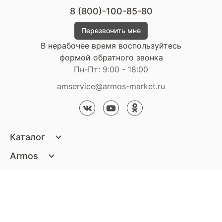
8 (800)-100-85-80
Перезвонить мне
В нерабочее время воспользуйтесь
формой обратного звонка
Пн-Пт: 9:00 - 18:00
amservice@armos-market.ru
Каталог
Матрасы
Armos
Кровати
О компании
Покупателям
Диваны
Сертификаты
Акции
Пуфики и банкетки
Контакты
Статьи
Наши салоны
Подушки и одеяла
Стать партнером
Доставка и оплата
Контакты компании
Кресла