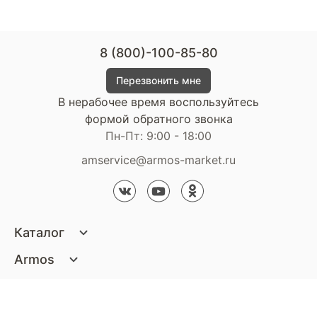
8 (800)-100-85-80
Перезвонить мне
В нерабочее время воспользуйтесь
формой обратного звонка
Пн-Пт: 9:00 - 18:00
amservice@armos-market.ru
Каталог
Матрасы
Armos
Кровати
О компании
Покупателям
Диваны
Сертификаты
Акции
Пуфики и банкетки
Контакты