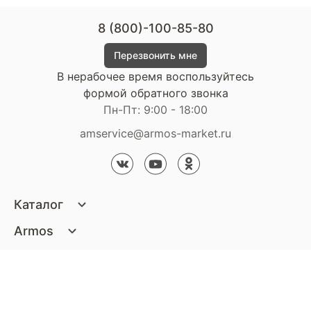
8 (800)-100-85-80
Перезвонить мне
В нерабочее время воспользуйтесь
формой обратного звонка
Пн-Пт: 9:00 - 18:00
amservice@armos-market.ru
Каталог
Матрасы
Armos
Кровати
О компании
Покупателям
Диваны
Сертификаты
Акции
Пуфики и банкетки
Контакты
Статьи
Наши салоны
Подушки и одеяла
Стать партнером