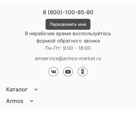
8 (800)-100-85-80
Перезвонить мне
В нерабочее время воспользуйтесь
формой обратного звонка
Пн-Пт: 9:00 - 18:00
amservice@armos-market.ru
Каталог
Матрасы
Armos
Кровати
О компании
Покупателям
Диваны
Сертификаты
Акции
Пуфики и банкетки
Контакты
Статьи
Наши салоны
Подушки и одеяла
Стать партнером