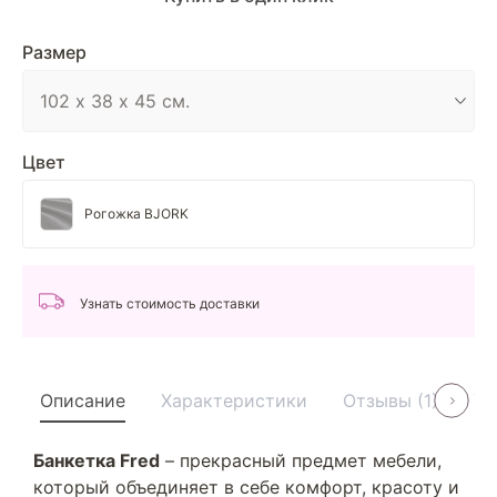
Размер
Цвет
Рогожка BJORK
Узнать стоимость доставки
Описание
Характеристики
Отзывы (1)
Ус
Банкетка Fred
– прекрасный предмет мебели,
который объединяет в себе комфорт, красоту и