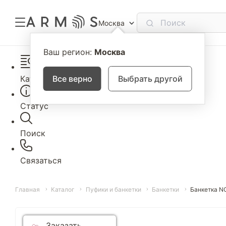
Москва
Ваш регион:
Москва
Каталог
Все верно
Выбрать другой
Статус
Поиск
Связаться
Главная
Каталог
Пуфики и банкетки
Банкетки
Банкетка N
Заказать