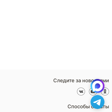
8 (800)-100-85-80
Стать
партнером
Перезвонить мне
Дизайнерам
В нерабочее время
Наши
воспользуйтесь
салоны
формой обратного звонка
Контакты
Пн-Пт: 9:00 - 18:00
компании
amservice@armos-market.ru
Следите за новостями
Способы оплаты