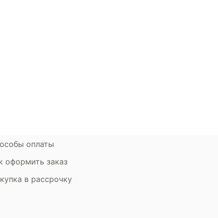
окупателям
Контакты
ции
Наши салоны
атьи
Контакты компании
ставка и оплата
Стать партнером
рантия
Дизайнерам
мен и возврат
особы оплаты
к оформить заказ
купка в рассрочку