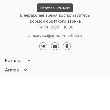
Перезвонить мне
В нерабочее время воспользуйтесь
формой обратного звонка
Пн-Пт: 9:00 - 18:00
amservice@armos-market.ru
Каталог
Матрасы
Armos
Кровати
О компании
Покупателям
Диваны
Сертификаты
Акции
Пуфики и банкетки
Контакты
Статьи
Наши салоны
Подушки и одеяла
Стать партнером
Доставка и оплата
Контакты компании
Кресла
Дизайнерам
Гарантия
Стать партнером
Наши салоны
Чистящие средства