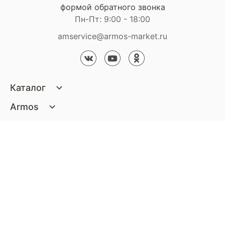
формой обратного звонка
Пн-Пт: 9:00 - 18:00
amservice@armos-market.ru
Каталог
Матрасы
Armos
Кровати
О компании
Покупателям
Диваны
Сертификаты
Акции
Пуфики и банкетки
Контакты
Статьи
Наши салоны
Подушки и одеяла
Стать партнером
Доставка и оплата
Контакты компании
Кресла
Дизайнерам
Гарантия
Стать партнером
Наши салоны
Чистящие средства
Обмен и возврат
Контакты компании
Дизайнерам
Тумбочки и Комоды
Способы оплаты
Декор