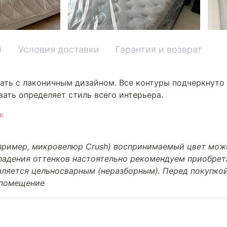
)
Условия доставки
Гарантия и возврат
ать с лаконичным дизайном. Все контуры подчеркнуто 
ать определяет стиль всего интерьера.
к
апример, микровелюр Crush) воспринимаемый цвет може
впадения оттенков настоятельно рекомендуем приобре
вляется цельносварным (неразборным). Перед покупкой
 помещение