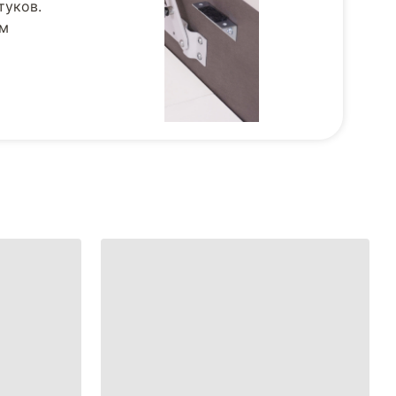
туков.
ом