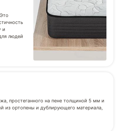
 Это
стичность
у и
для людей
жа, простеганного на пене толщиной 5 мм и
ий из ортопены и дублирующего материала,