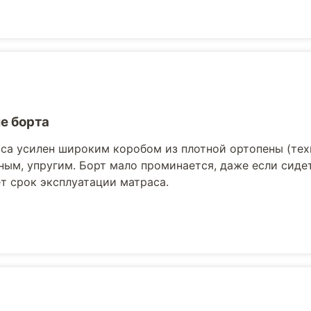
е борта
са усилен широким коробом из плотной ортопены (те
ным, упругим. Борт мало проминается, даже если сидет
т срок эксплуатации матраса.