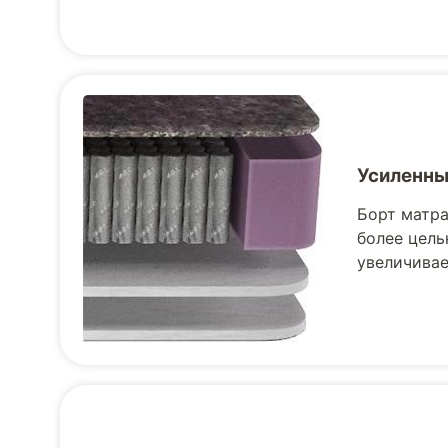
Усиленны
Борт матра
более цель
увеличивае