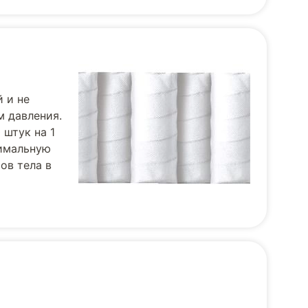
 и не
м давления.
 штук на 1
симальную
ов тела в