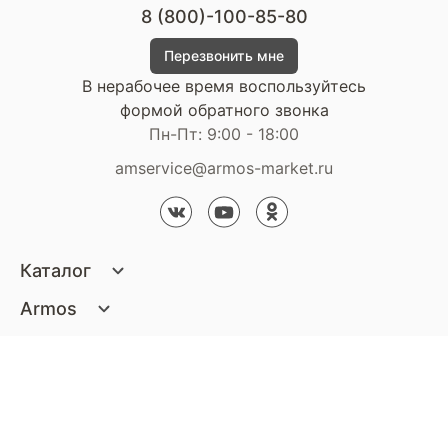
8 (800)-100-85-80
Перезвонить мне
В нерабочее время воспользуйтесь
формой обратного звонка
Пн-Пт: 9:00 - 18:00
amservice@armos-market.ru
Каталог
Матрасы
Armos
Кровати
О компании
Покупателям
Диваны
Сертификаты
Акции
Пуфики и банкетки
Контакты
Статьи
Наши салоны
Подушки и одеяла
Стать партнером
Доставка и оплата
Контакты компании
Кресла
Дизайнерам