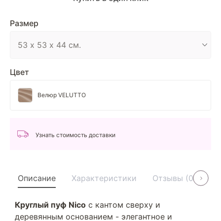
Размер
Цвет
Велюр VELUTTO
Узнать стоимость доставки
Описание
Характеристики
Отзывы (0)
У
Круглый пуф Nico
с кантом сверху и
деревянным основанием - элегантное и