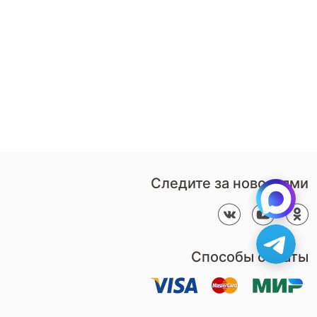
8 (800)-100-85-80
Стать
партнером
Перезвонить мне
Дизайнерам
В нерабочее время
Наши
воспользуйтесь
салоны
формой обратного звонка
Контакты
Пн-Пт: 9:00 - 18:00
компании
amservice@armos-market.ru
Следите за новостями
Способы оплаты