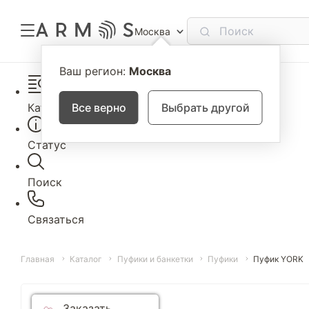
Москва
Ваш регион:
Москва
Каталог
Все верно
Выбрать другой
Статус
Поиск
Связаться
Главная
Каталог
Пуфики и банкетки
Пуфики
Пуфик YORK
Заказать