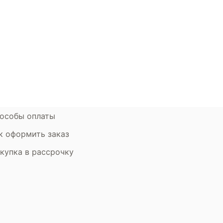
окупателям
Контакты
ции
Наши салоны
атьи
Контакты компании
ставка и оплата
Стать партнером
рантия
Дизайнерам
мен и возврат
особы оплаты
к оформить заказ
купка в рассрочку