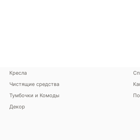
Каталог
Armos
П
Матрасы
О компании
Ак
Кровати
Сертификаты
Ст
Диваны
До
Пуфики и банкетки
Га
Подушки и одеяла
Об
Кресла
Сп
Чистящие средства
Ка
Тумбочки и Комоды
По
Декор