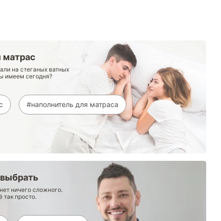
 матрас
али на стеганых ватных
мы имеем сегодня?
с
#наполнитель для матраса
 выбрать
 нет ничего сложного.
ё так просто.