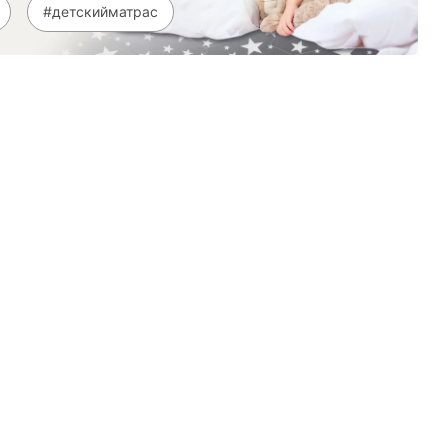
#детскийматрас
8 (800)-100-85-80
Стать
партнером
Перезвонить мне
Дизайнерам
В нерабочее время
Наши
воспользуйтесь
салоны
формой обратного звонка
Контакты
Пн-Пт: 9:00 - 18:00
компании
amservice@armos-market.ru