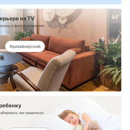
ерьере на ТV
алась в фокусе внимания
#дизайнерский
 ребенку
азберемся, как правильно