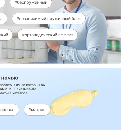
с
#беспружинный
са
#независимый пружинный блок
ткий
#ортопедический эффект
 ночью
роблемы из-за которых вы
 ARMOS. Заказывайте
вкой в каталоге.
доровье
#матрас