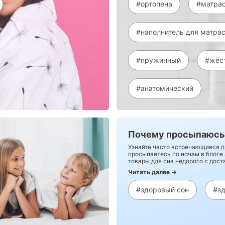
#ортопена
#матра
#наполнитель для матра
#пружинный
#жёс
#анатомический
Почему просыпаюсь
Узнайте часто встречающиеся п
просыпаетесь по ночам в блоге
товары для сна недорого с доста
Читать далее →
#здоровый сон
#з