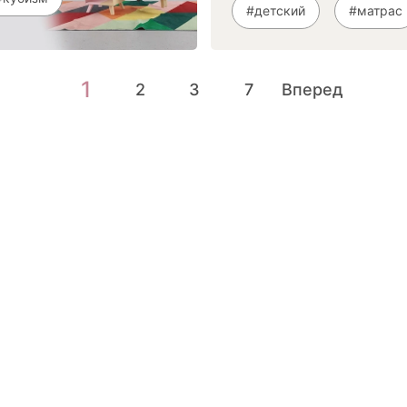
#детский
#матрас
1
2
3
7
Вперед
окупателям
Контакты
ции
Наши салоны
атьи
Контакты компании
ставка и оплата
Стать партнером
рантия
Дизайнерам
мен и возврат