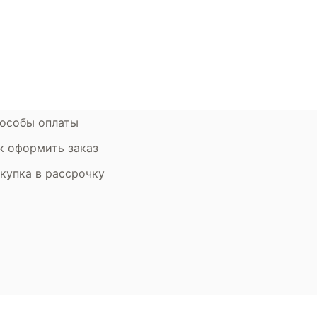
атьи
Контакты компании
ставка и оплата
Стать партнером
рантия
Дизайнерам
мен и возврат
особы оплаты
к оформить заказ
купка в рассрочку