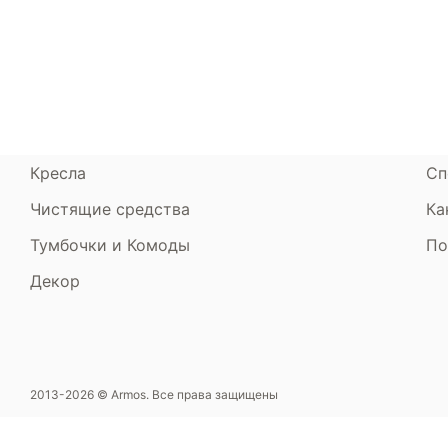
Кровати
Сертификаты
Ст
Диваны
До
Пуфики и банкетки
Га
Подушки и одеяла
Об
Кресла
Сп
Чистящие средства
Ка
Тумбочки и Комоды
По
Декор
2013-2026 © Armos. Все права защищены