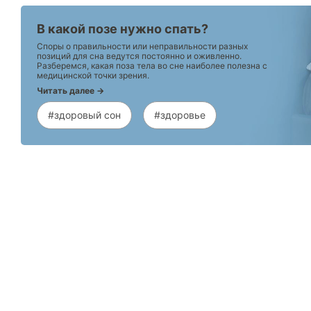
В какой позе нужно спать?
Споры о правильности или неправильности разных
позиций для сна ведутся постоянно и оживленно.
Разберемся, какая поза тела во сне наиболее полезна с
медицинской точки зрения.
Читать далее →
#здоровый сон
#здоровье
Каталог
Armos
П
Матрасы
О компании
Ак