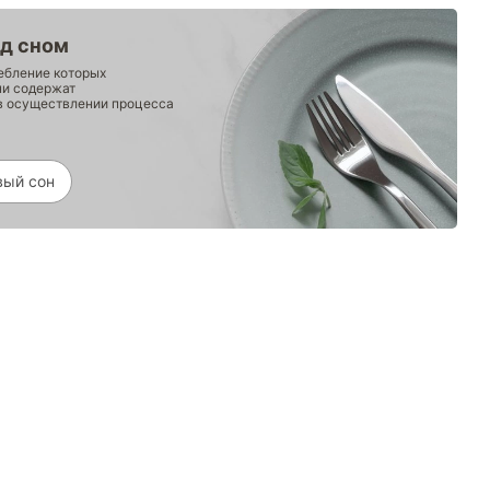
ед сном
ебление которых
ни содержат
в осуществлении процесса
вый сон
8 (800)-100-85-80
Стать
партнером