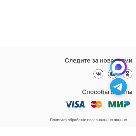
Перезвонить мне
Дизайнерам
В нерабочее время
Наши
воспользуйтесь
салоны
формой обратного звонка
Контакты
Пн-Пт: 9:00 - 18:00
компании
amservice@armos-market.ru
Следите за новостями
Способы оплаты
Политика обработки персональных данных