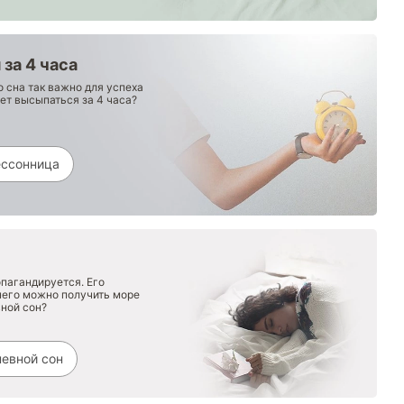
за 4 часа
о сна так важно для успеха
ет высыпаться за 4 часа?
ессонница
пагандируется. Его
него можно получить море
вной сон?
евной сон