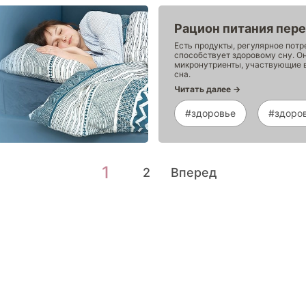
Рацион питания пер
Есть продукты, регулярное потр
способствует здоровому сну. О
микронутриенты, участвующие 
сна.
Читать далее →
#здоровье
#здоро
1
2
Вперед
окупателям
Контакты
ции
Наши салоны