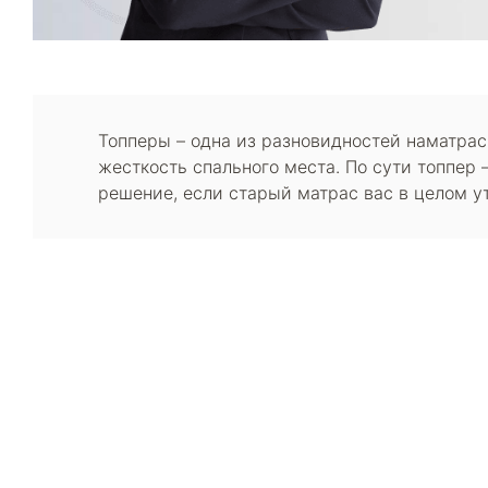
Топперы – одна из разновидностей наматрасн
жесткость спального места. По сути топпер –
решение, если старый матрас вас в целом у
Каталог
Armos
П
Матрасы
О компании
Ак
Кровати
Сертификаты
Ст
Диваны
До