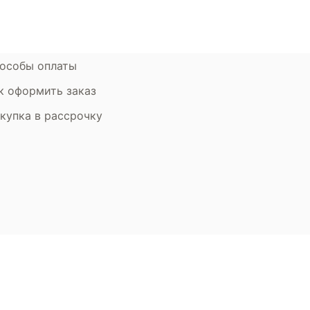
рантия
Дизайнерам
мен и возврат
особы оплаты
к оформить заказ
купка в рассрочку