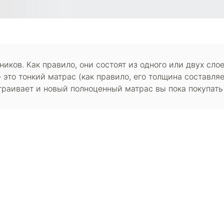
иков. Как правило, они состоят из одного или двух сло
 это тонкий матрас (как правило, его толщина составляе
траивает и новый полноценный матрас вы пока покупать
окупателям
Контакты
ции
Наши салоны
атьи
Контакты компании
ставка и оплата
Стать партнером